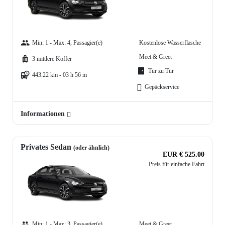
Min: 1 - Max: 4, Passagier(e)
Kostenlose Wasserflasche
Meet & Greet
3 mittlere Koffer
Tür zu Tür
443.22 km - 03 h 56 m
Gepäckservice
Informationen
Privates Sedan
(oder ähnlich)
EUR € 525.00
Preis für einfache Fahrt
Min: 1 - Max: 3, Passagier(e)
Meet & Greet