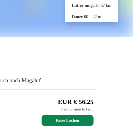
Entfernung:
28.67 km
Dauer
00 h 22 m
orca nach Magaluf
EUR € 56.25
Preis für einfache Fahrt
Reise buchen