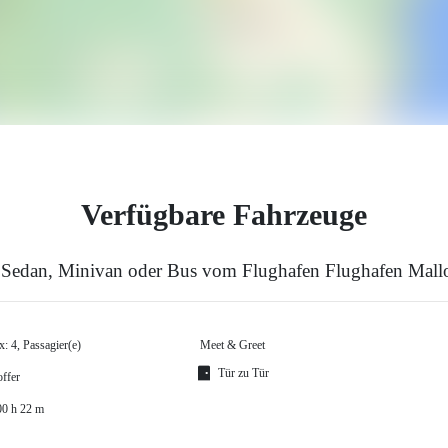
Verfügbare Fahrzeuge
 Sedan, Minivan oder Bus vom Flughafen Flughafen Mall
: 4, Passagier(e)
Meet & Greet
Tür zu Tür
offer
00 h 22 m