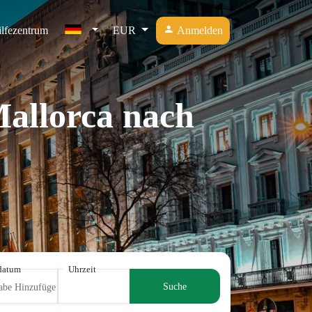
lfezentrum
EUR
Anmelden
Mallorca nach
datum
Uhrzeit
Suche
abe Hinzufügen