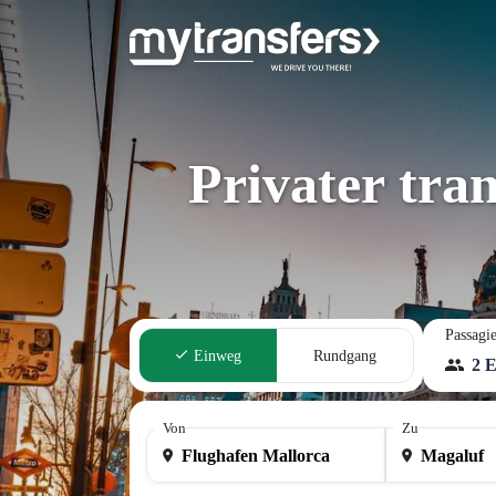
Privater tra
Passagie
Einweg
Rundgang
2 
Von
Zu