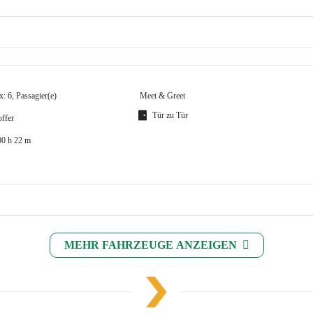
: 6, Passagier(e)
Meet & Greet
Tür zu Tür
offer
00 h 22 m
MEHR FAHRZEUGE ANZEIGEN