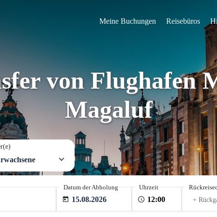
Meine Buchungen
Reisebüros
Hi
nsfer von Flughafen 
Magaluf
r(e)
Erwachsene
Datum der Abholung
Uhrzeit
Rückreise
15.08.2026
+ Rückg