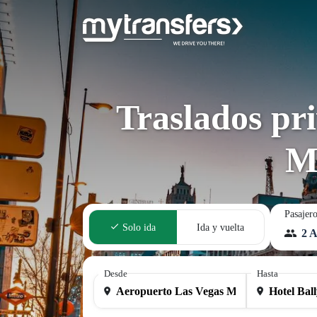
Traslados pr
M
Pasajer
Solo ida
Ida y vuelta
2 A
Desde
Hasta