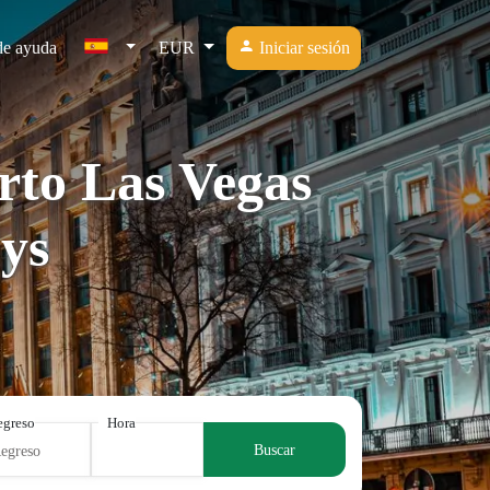
de ayuda
EUR
Iniciar sesión
rto Las Vegas
ys
egreso
Hora
Buscar
Regreso