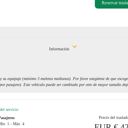
Reservar trasl
Información
y su equipaje (máximo 3 maletas medianas). Por favor asegúrese de que escoge 
or pasajero). Este vehículo puede ser cambiado por otro de mayor tamaño depe
el servicio
Precio del traslad
Pasajeros
Mín: 1 - Máx: 4
EUR € 42