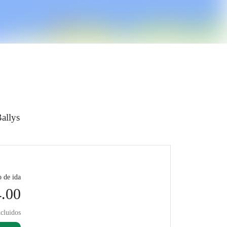
allys
o de ida
.00
cluidos