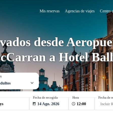
Mis reservas
Agencias de viajes
Centro 
ivados desde Aeropue
cCarran a Hotel Ball
os
dultos
Fecha de recogida
Hora
Fecha de r
14 Ago. 2026
Incluir 