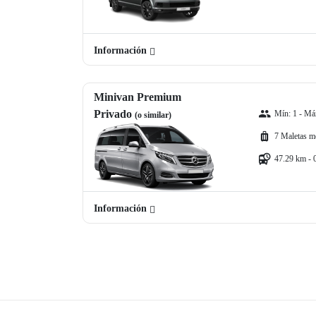
Información
Minivan Premium
Privado
Mín: 1 - Máx
(o similar)
7 Maletas m
47.29 km - 
Información