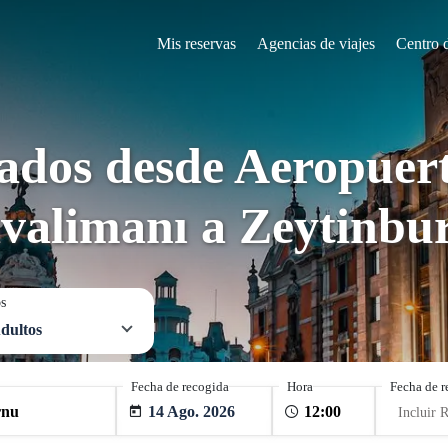
Mis reservas
Agencias de viajes
Centro 
vados desde Aeropuer
valimanı a Zeytinbu
os
dultos
Fecha de recogida
Hora
Fecha de r
14 Ago. 2026
Incluir 