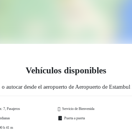
Vehículos disponibles
 o autocar desde el aeropuerto de Aeropuerto de Estambu
: 7, Pasajeros
Servicio de Bienvenida
edianas
Puerta a puerta
00 h 41 m