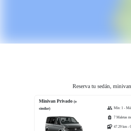
Reserva tu sedán, minivan
Minivan Privado
(o
Mín: 1 - Máx
similar)
7 Maletas m
47.29 km - 