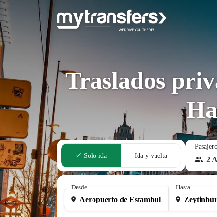
Traslados pri
Ha
Pasajer
Solo ida
Ida y vuelta
2 A
Desde
Hasta