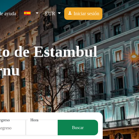
de ayuda
EUR
Iniciar sesión
to de Estambul
rnu
egreso
Hora
Buscar
Regreso