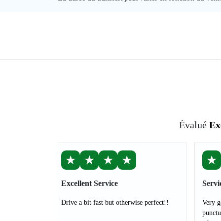
Évalué
Ex
★
★
★
★
★
Excellent Service
Servi
Drive a bit fast but otherwise perfect!!
Very g
punctu