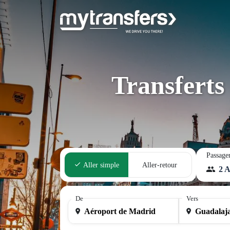
Transferts
Passage
Aller simple
Aller-retour
2 A
De
Vers