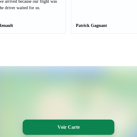
e arrived because our flight was
The driver waited for us.
Renault
Patrick Gagnant
Voir Carte