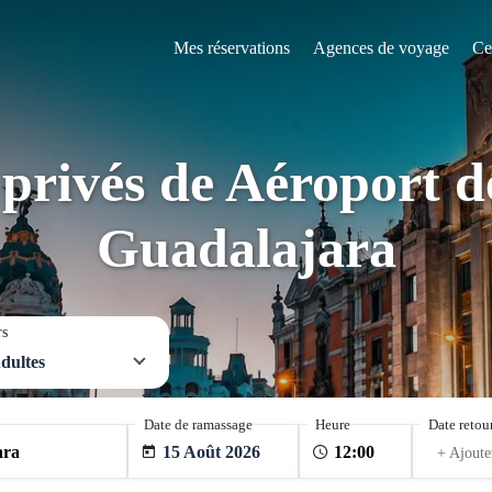
Mes réservations
Agences de voyage
Ce
 privés de Aéroport 
Guadalajara
rs
dultes
Date de ramassage
Heure
Date retou
15 Août 2026
+ Ajoute