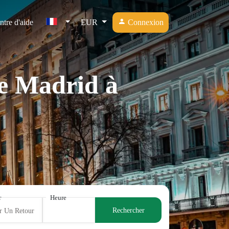
ntre d'aide
EUR
Connexion
de Madrid à
r
Heure
Rechercher
r Un Retour