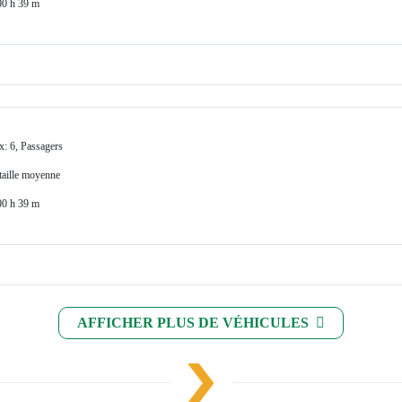
00 h 39 m
x: 6, Passagers
 taille moyenne
00 h 39 m
AFFICHER PLUS DE VÉHICULES