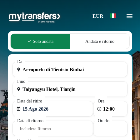
EUR
Solo andata
Andata e ritorno
Da
Fino
Data del ritiro
Ora
15 Ago 2026
Data di ritorno
Orario
Includere Ritorno