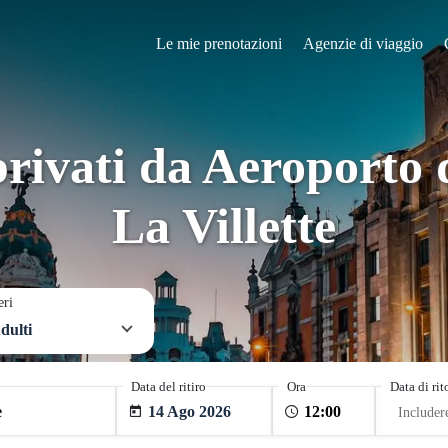
Le mie prenotazioni
Agenzie di viaggio
rivati da Aeroporto 
La Villette
eri
dulti
Data del ritiro
Ora
Data di ri
14 Ago 2026
Includer