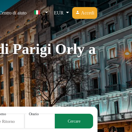
Centro di aiuto
EUR
Accedi
di Parigi Orly a
torno
Orario
Cercare
e Ritorno