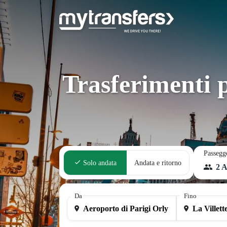
Trasferimenti p
Passegg
Solo andata
Andata e ritorno
2 A
Da
Fino