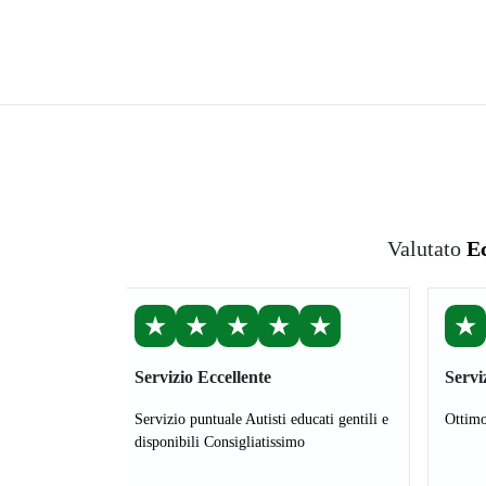
Valutato
Ec
★
★
★
★
★
★
Servizio Eccellente
Servi
Servizio puntuale Autisti educati gentili e
Ottimo
disponibili Consigliatissimo