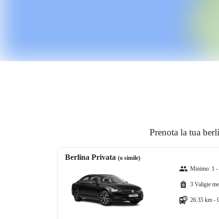
Prenota la tua berl
Berlina Privata
(o simile)
Minimo: 1 -
3 Valigie me
26.35 km - 