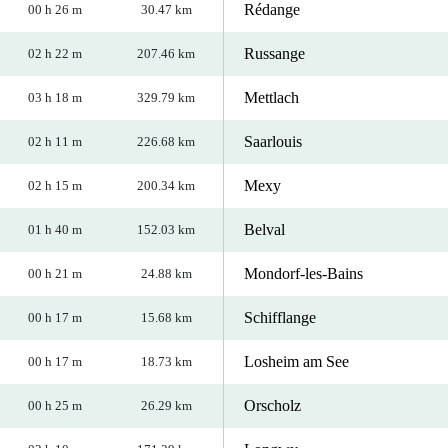
Rédange
00 h 26 m
30.47 km
Russange
02 h 22 m
207.46 km
Mettlach
03 h 18 m
329.79 km
Saarlouis
02 h 11 m
226.68 km
Mexy
02 h 15 m
200.34 km
Belval
01 h 40 m
152.03 km
Mondorf-les-Bains
00 h 21 m
24.88 km
Schifflange
00 h 17 m
15.68 km
Losheim am See
00 h 17 m
18.73 km
Orscholz
00 h 25 m
26.29 km