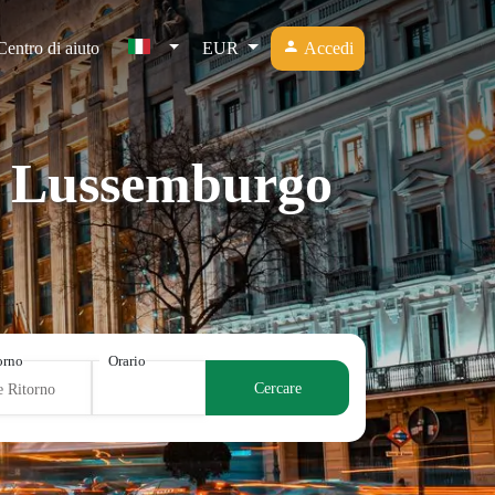
Centro di aiuto
EUR
Accedi
di Lussemburgo
torno
Orario
Cercare
e Ritorno