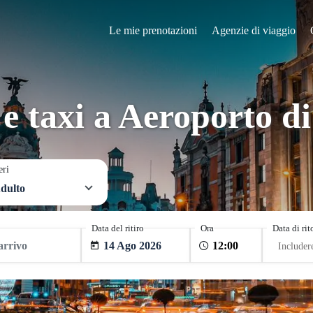
Le mie prenotazioni
Agenzie di viaggio
 e taxi a Aeroporto 
eri
dulto
Data del ritiro
Ora
Data di ri
14 Ago 2026
Includer