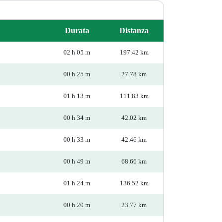
Durata
Distanza
02 h 05 m
197.42 km
00 h 25 m
27.78 km
01 h 13 m
111.83 km
00 h 34 m
42.02 km
00 h 33 m
42.46 km
00 h 49 m
68.66 km
01 h 24 m
136.52 km
00 h 20 m
23.77 km