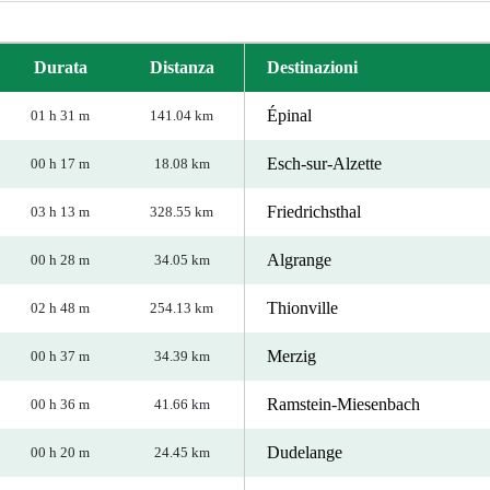
Durata
Distanza
Destinazioni
Épinal
01 h 31 m
141.04 km
Esch-sur-Alzette
00 h 17 m
18.08 km
Friedrichsthal
03 h 13 m
328.55 km
Algrange
00 h 28 m
34.05 km
Thionville
02 h 48 m
254.13 km
Merzig
00 h 37 m
34.39 km
Ramstein-Miesenbach
00 h 36 m
41.66 km
Dudelange
00 h 20 m
24.45 km