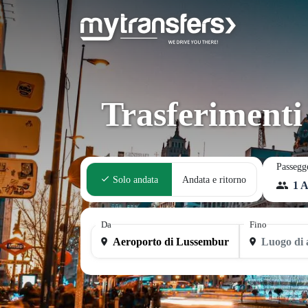
Trasferimenti
Passegg
Solo andata
Andata e ritorno
1 A
Da
Fino