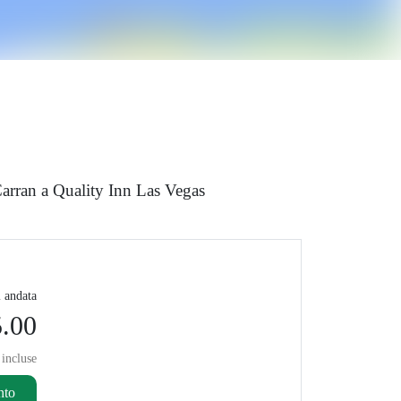
Carran a Quality Inn Las Vegas
i andata
.00
 incluse
nto