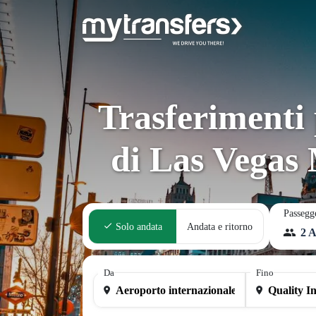
Trasferimenti 
di Las Vegas
Passegg
Solo andata
Andata e ritorno
2 A
Da
Fino