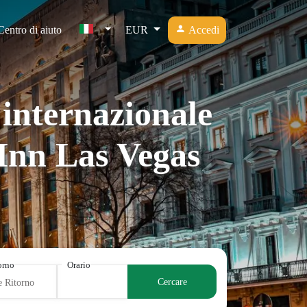
Centro di aiuto
EUR
Accedi
 internazionale
Inn Las Vegas
torno
Orario
Cercare
e Ritorno