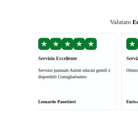
Valutato
Ec
★
★
★
★
★
★
Servizio Eccellente
Servi
Servizio puntuale Autisti educati gentili e
Ottimo
disponibili Consigliatissimo
Leonardo Panettieri
Enrica