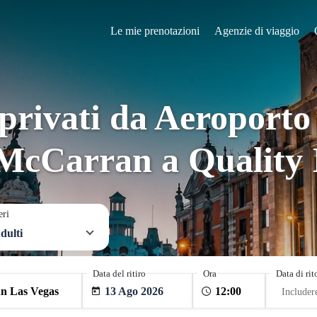
Le mie prenotazioni
Agenzie di viaggio
privati da Aeroporto
 McCarran a Quality 
eri
dulti
Data del ritiro
Ora
Data di ri
13 Ago 2026
Includer