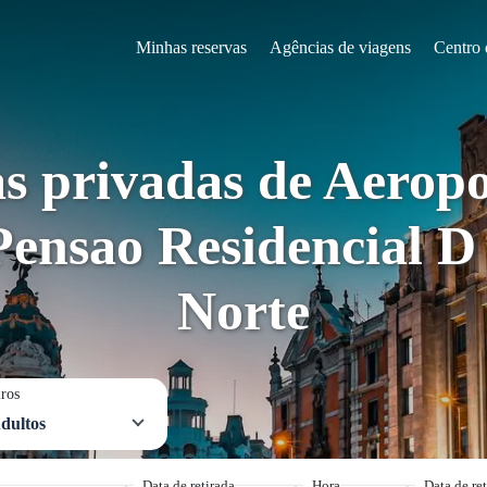
Minhas reservas
Agências de viagens
Centro 
as privadas de Aeropo
ensao Residencial D 
Norte
iros
dultos
Data de retirada
Hora
Data de re