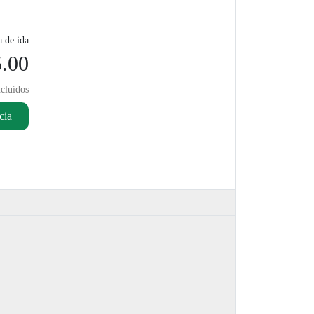
a de ida
.00
cluídos
cia