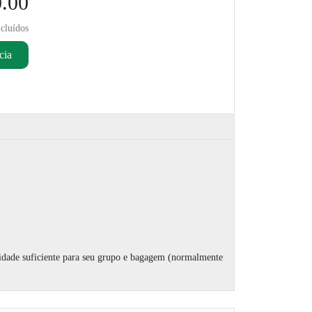
.00
cluídos
cia
cidade suficiente para seu grupo e bagagem (normalmente