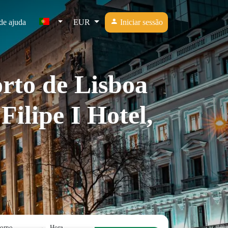
de ajuda
EUR
Iniciar sessão
rto de Lisboa
Filipe I Hotel,
torno
Hora