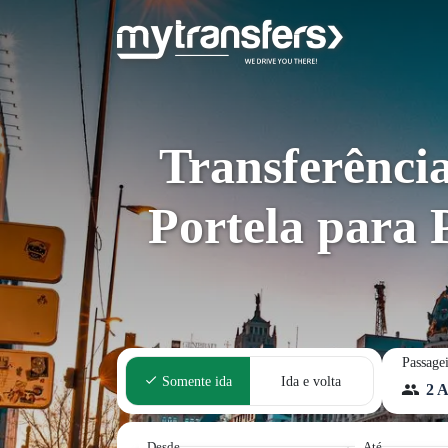
Transferênci
Portela para P
Passage
Somente ida
Ida e volta
2 A
Desde
Até