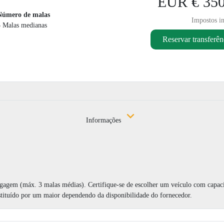
EUR € 350
Número de malas
Impostos in
3 Malas medianas
Reservar transferên
Informações
bagagem (máx. 3 malas médias). Certifique-se de escolher um veículo com capa
stituído por um maior dependendo da disponibilidade do fornecedor.