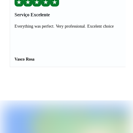
★
★
★
★
★
Serviço Excelente
Everything was perfect. Very professional. Excelent choice
Vasco Rosa