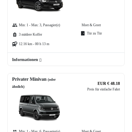
Min: 1 - Max: 3, Passagier(e)
Meet & Greet
Tür zu Tür
3 mittlere Koffer
12.16 km - 00 h 13 m
Informationen
Privater Minivan
(oder
EUR € 48.18
ähnlich)
Preis für einfache Fahrt
Min: 1 - Max: 6, Passagier(e)
Meet & Greet