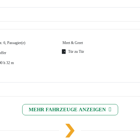
: 6, Passagier(e)
Meet & Greet
Tür zu Tür
offer
00 h 32 m
MEHR FAHRZEUGE ANZEIGEN