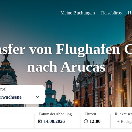
Meine Buchungen
Reisebüros
Hi
nsfer von Flughafen
nach Arucas
r(e)
Erwachsene
Datum der Abholung
Uhrzeit
Rückreise
14.08.2026
+ Rückg