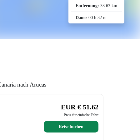
Entfernung:
33.63 km
Dauer
00 h 32 m
anaria nach Arucas
EUR € 51.62
Preis für einfache Fahrt
Reise buchen