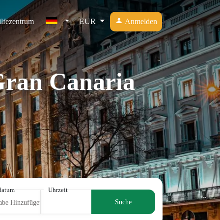
lfezentrum
EUR
Anmelden
 Gran Canaria
datum
Uhrzeit
Suche
abe Hinzufügen