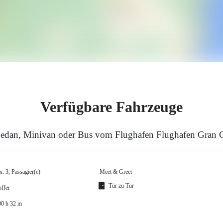
Verfügbare Fahrzeuge
Sedan, Minivan oder Bus vom Flughafen Flughafen Gran C
: 3, Passagier(e)
Meet & Greet
Tür zu Tür
offer
00 h 32 m