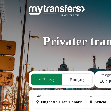
Privater tra
Passagie
Einweg
Rundgang
2 
Von
Zu