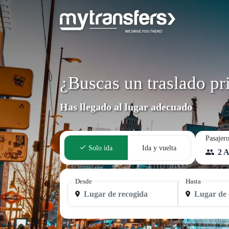
¿Buscas un traslado pr
Has llegado al lugar adecuado
Pasajer
Solo ida
Ida y vuelta
2 A
Desde
Hasta