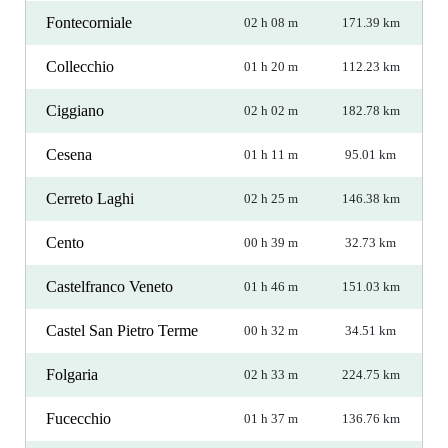
Fontecorniale
02 h 08 m
171.39 km
Collecchio
01 h 20 m
112.23 km
Ciggiano
02 h 02 m
182.78 km
Cesena
01 h 11 m
95.01 km
Cerreto Laghi
02 h 25 m
146.38 km
Cento
00 h 39 m
32.73 km
Castelfranco Veneto
01 h 46 m
151.03 km
Castel San Pietro Terme
00 h 32 m
34.51 km
Folgaria
02 h 33 m
224.75 km
Fucecchio
01 h 37 m
136.76 km