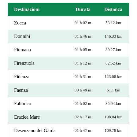
Destinazioni
Durata
Distanza
Zocca
01 h 02 m
53.12 km
Donnini
01 h 46 m
146.33 km
Fiumana
01 h 05 m
89.27 km
Firenzuola
01 h 12 m
82.52 km
Fidenza
01 h 31 m
123.08 km
Faenza
00 h 49 m
61.1 km
Fabbrico
01 h 02 m
85.94 km
Eraclea Mare
02 h 17 m
198.04 km
Desenzano del Garda
01 h 47 m
169.78 km