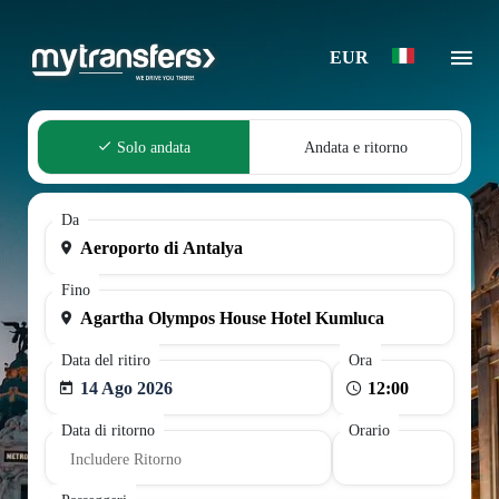
EUR
Solo andata
Andata e ritorno
Da
Fino
Data del ritiro
Ora
14 Ago 2026
Data di ritorno
Orario
Includere Ritorno