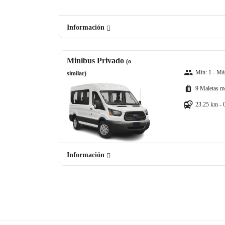
Información
Minibus Privado
(o
Mín: 1 - Máx
similar)
9 Maletas m
23.25 km - 
Información