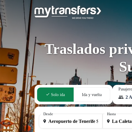
Traslados pri
S
Pasajer
Solo ida
Ida y vuelta
2 A
Desde
Hasta