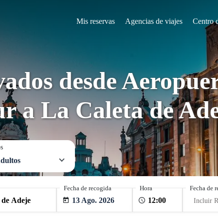
Mis reservas
Agencias de viajes
Centro 
vados desde Aeropuer
ur a La Caleta de Ade
os
dultos
Fecha de recogida
Hora
Fecha de r
13 Ago. 2026
Incluir 