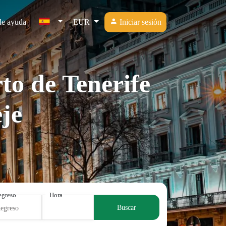
de ayuda
EUR
Iniciar sesión
to de Tenerife
je
egreso
Hora
Buscar
Regreso