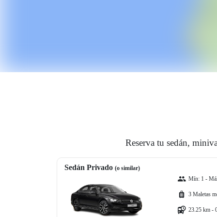
Reserva tu sedán, miniva
Sedán Privado
(o similar)
Mín: 1 - Máx
3 Maletas m
23.25 km - 