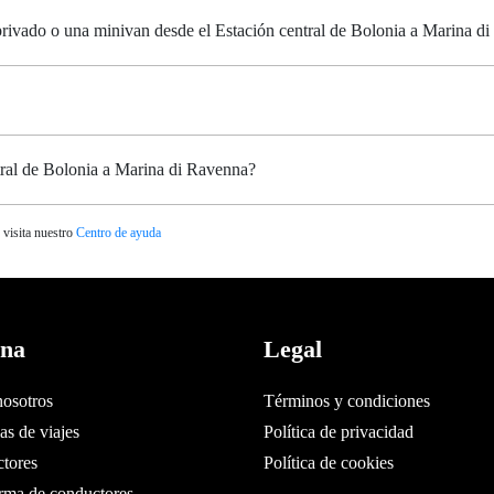
 privado o una minivan desde el Estación central de Bolonia a Marina d
tral de Bolonia a Marina di Ravenna?
 visita nuestro
Centro de ayuda
ina
Legal
nosotros
Términos y condiciones
s de viajes
Política de privacidad
tores
Política de cookies
orma de conductores