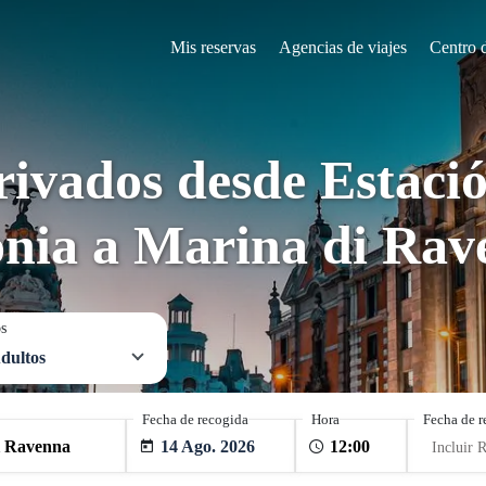
Mis reservas
Agencias de viajes
Centro 
rivados desde Estació
onia a Marina di Rav
os
dultos
Fecha de recogida
Hora
Fecha de r
14 Ago. 2026
Incluir 