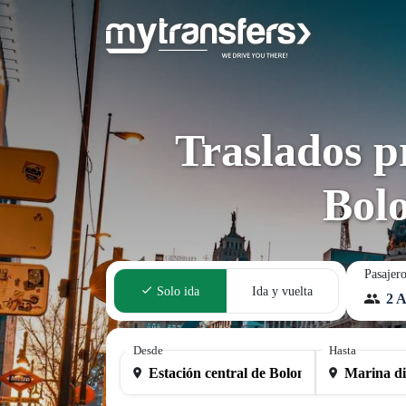
Traslados p
Bol
Pasajer
Solo ida
Ida y vuelta
2 A
Desde
Hasta