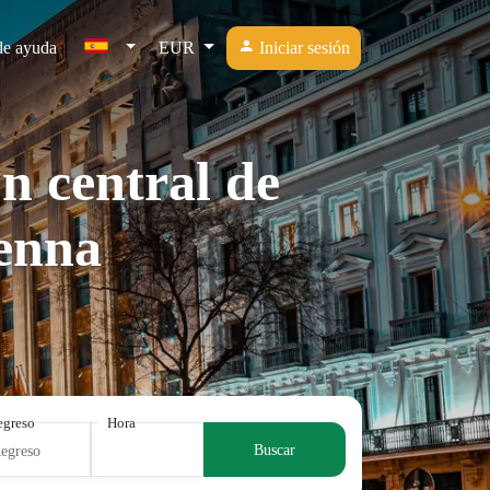
de ayuda
EUR
Iniciar sesión
n central de
enna
egreso
Hora
Buscar
Regreso