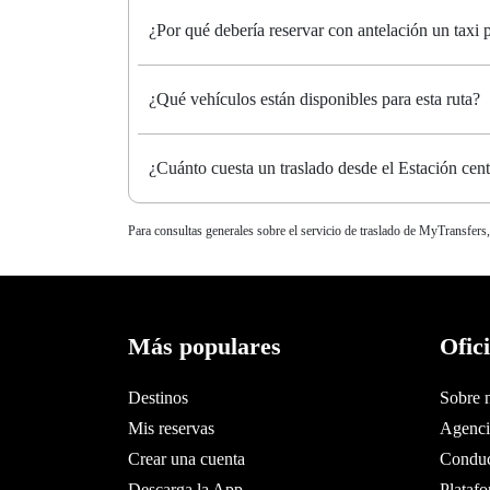
¿Por qué debería reservar con antelación un taxi
¿Qué vehículos están disponibles para esta ruta?
¿Cuánto cuesta un traslado desde el Estación cen
Para consultas generales sobre el servicio de traslado de MyTransfers,
Más populares
Ofic
Destinos
Sobre 
Mis reservas
Agencia
Crear una cuenta
Conduc
Descarga la App
Plataf