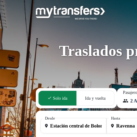
Traslados p
Pasajer
Solo ida
Ida y vuelta
2 A
Desde
Hasta