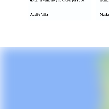
ubicar al vehiculo y su chofer para que...
facilid
Adolfo Villa
Maria