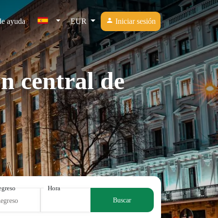
de ayuda
EUR
Iniciar sesión
n central de
egreso
Hora
Buscar
Regreso