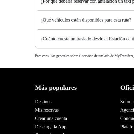
¿Por qué debería reservar con antelación un taxi
¿Qué vehículos están disponibles para esta ruta?
¿Cuánto cuesta un traslado desde el Estación cen
Para consultas generales sobre el servicio de traslado de MyTransfers,
Más populares
Ofic
Destinos
Sobre 
Mis reservas
Agencia
Crear una cuenta
Conduc
Descarga la App
Plataf