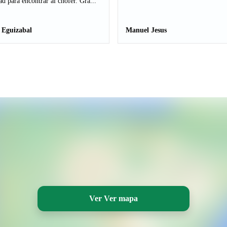
ad para encontrar al chofer. Gra...
 Eguizabal
Manuel Jesus
Ver Ver mapa