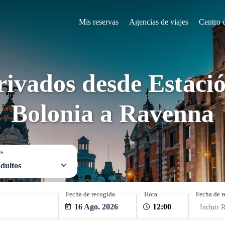
Mis reservas
Agencias de viajes
Centro 
rivados desde Estació
Bolonia a Ravenna
os
dultos
Fecha de recogida
Hora
Fecha de r
16 Ago. 2026
Incluir 