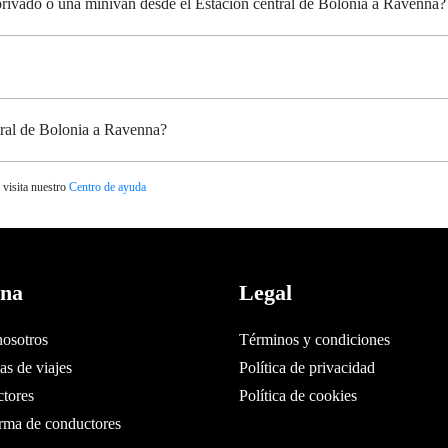
 privado o una minivan desde el Estación central de Bolonia a Ravenna?
tral de Bolonia a Ravenna?
 visita nuestro
Centro de ayuda
ina
Legal
nosotros
Términos y condiciones
s de viajes
Política de privacidad
tores
Política de cookies
orma de conductores