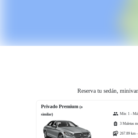
Reserva tu sedán, minivan
Privado Premium
(o
Mín: 1 - Máx
similar)
3 Maletas m
267.89 km -