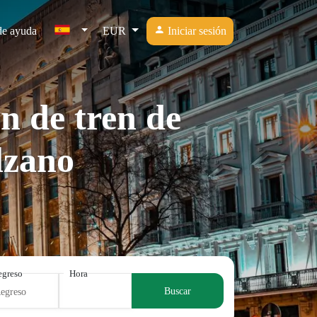
de ayuda
EUR
Iniciar sesión
n de tren de
lzano
egreso
Hora
Buscar
Regreso