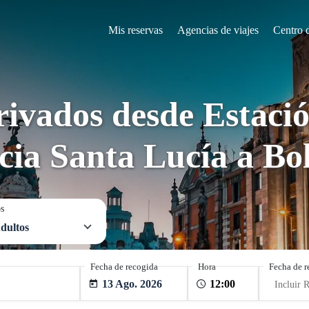
Mis reservas
Agencias de viajes
Centro 
rivados desde Estació
cia Santa Lucía a Bo
os
dultos
Fecha de recogida
Hora
Fecha de r
13 Ago. 2026
Incluir 