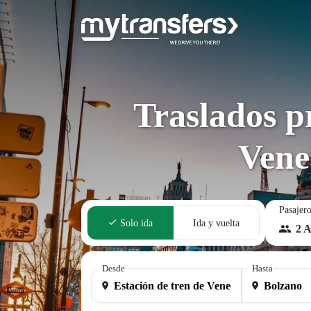
Traslados p
Vene
Pasajer
Solo ida
Ida y vuelta
2 A
Desde
Hasta