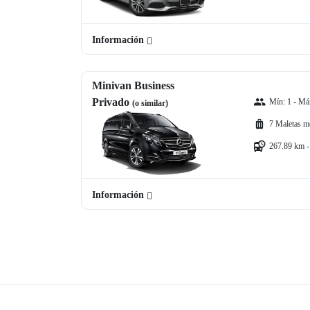
Información
Minivan Business
Privado
Mín: 1 - Máx
(o similar)
7 Maletas m
267.89 km -
Información