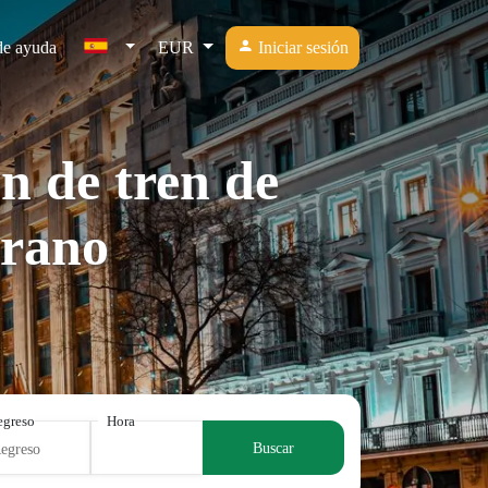
de ayuda
EUR
Iniciar sesión
n de tren de
urano
egreso
Hora
Buscar
Regreso