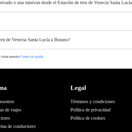
 privado o una minivan desde el Estación de tren de Venecia Santa Lucí
tren de Venecia Santa Lucía a Burano?
 visita nuestro
Centro de ayuda
ina
Legal
nosotros
Términos y condiciones
s de viajes
Política de privacidad
tores
Política de cookies
orma de conductores