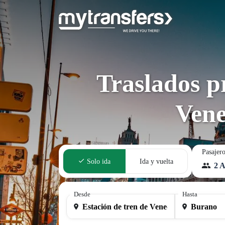
Traslados p
Vene
Pasajer
Solo ida
Ida y vuelta
2 A
Desde
Hasta