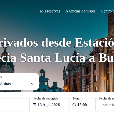
Mis reservas
Agencias de viajes
Centro 
rivados desde Estació
cia Santa Lucía a B
os
dultos
Fecha de recogida
Hora
Fecha de r
13 Ago. 2026
Incluir 