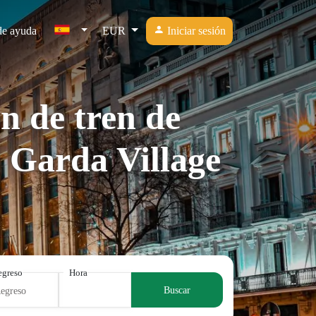
de ayuda
EUR
Iniciar sesión
n de tren de
 Garda Village
egreso
Hora
Buscar
Regreso