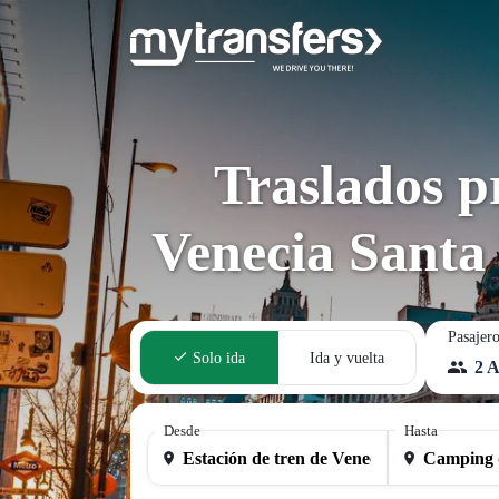
Traslados p
Venecia Santa
Pasajer
Solo ida
Ida y vuelta
2 A
Desde
Hasta