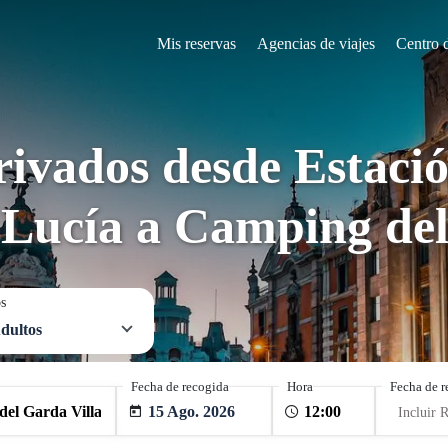
Mis reservas
Agencias de viajes
Centro 
rivados desde Estació
 Lucía a Camping del
os
dultos
Fecha de recogida
Hora
Fecha de r
15 Ago. 2026
Incluir 