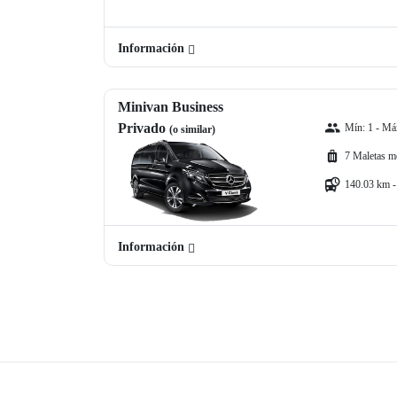
Información
Minivan Business
Privado
Mín: 1 - Máx
(o similar)
7 Maletas m
140.03 km -
Información