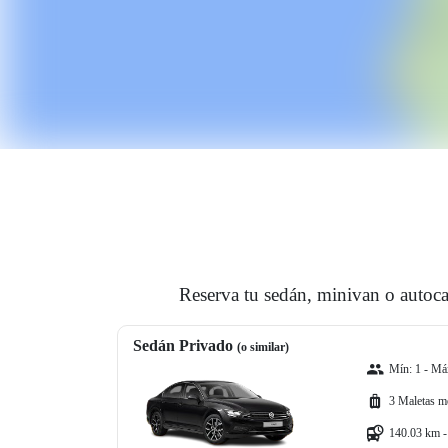
Reserva tu sedán, minivan o autoca
Sedán Privado
(o similar)
Mín: 1 - Máx
3 Maletas m
140.03 km -