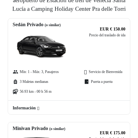
aeropuerto de Estación de tren de Venecia Santa
Lucía a Camping Holiday Center Pra delle Torri
Sedán Privado
(o similar)
EUR € 150.00
Precio del traslado de ida
Mín: 1 - Máx: 3, Pasajeros
Servicio de Bienvenida
3 Maletas medianas
Puerta a puerta
56.93 km - 00 h 56 m
Información
Minivan Privado
(o similar)
EUR € 175.00