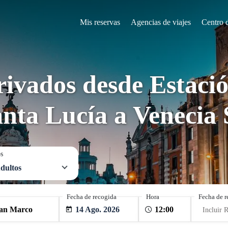
Mis reservas
Agencias de viajes
Centro 
rivados desde Estació
anta Lucía a Venecia
os
dultos
Fecha de recogida
Hora
Fecha de r
14 Ago. 2026
Incluir 