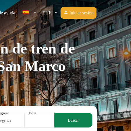
de ayuda
EUR
Iniciar sesión
n de tren de
 San Marco
egreso
Hora
Buscar
Regreso