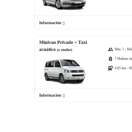
Información
Minivan Privado + Taxi
acuático
Mín: 1 - Máx
(o similar)
7 Maletas m
4.85 km - 0
Información