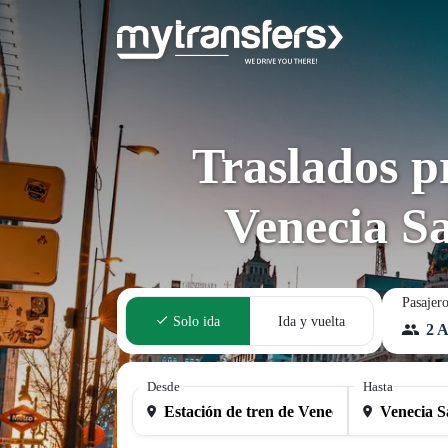
Traslados p
Venecia S
Pasajer
Solo ida
Ida y vuelta
2 A
Desde
Hasta