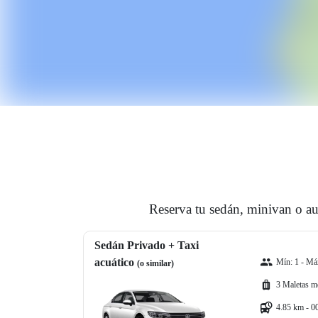
Reserva tu sedán, minivan o au
Sedán Privado + Taxi
acuático
Mín: 1 - Máx
(o similar)
3 Maletas m
4.85 km - 0