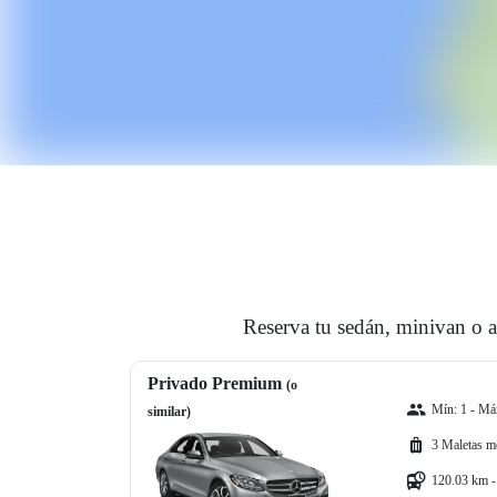
Reserva tu sedán, minivan o a
Privado Premium
(o
Mín: 1 - Máx
similar)
3 Maletas m
120.03 km -