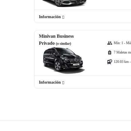
Información
Minivan Business
Privado
Mín: 1 - Máx
(o similar)
7 Maletas m
120.03 km -
Información