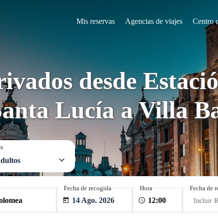
Mis reservas
Agencias de viajes
Centro 
rivados desde Estació
Santa Lucía a Villa B
os
dultos
Fecha de recogida
Hora
Fecha de r
14 Ago. 2026
Incluir 