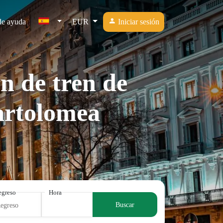
de ayuda
EUR
Iniciar sesión
n de tren de
artolomea
egreso
Hora
Buscar
Regreso