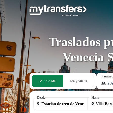
Traslados p
Venecia 
Pasajer
Solo ida
Ida y vuelta
2 A
Desde
Hasta