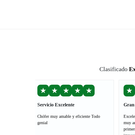
Clasificado
Ex
★
★
★
★
★
★
Servicio Excelente
Gran 
Chófer muy amable y eficiente Todo
Excele
genial
muy am
primer