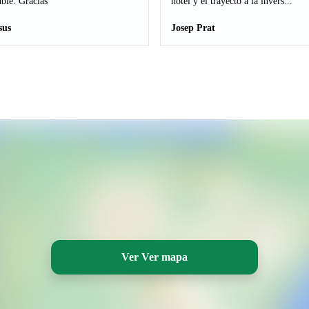
ble. Gracias
hotel y el trayecto a la invers...
sus
Josep Prat
Ver Ver mapa