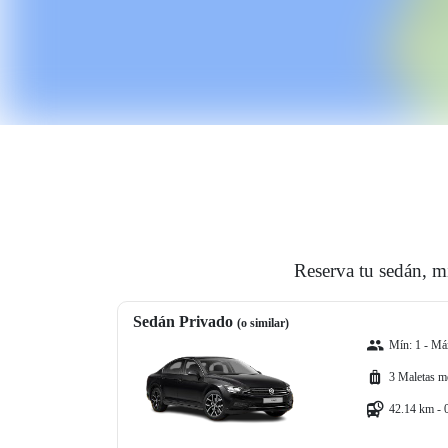
Reserva tu sedán, m
Sedán Privado
(o similar)
Mín: 1 - Máx
3 Maletas m
42.14 km - 