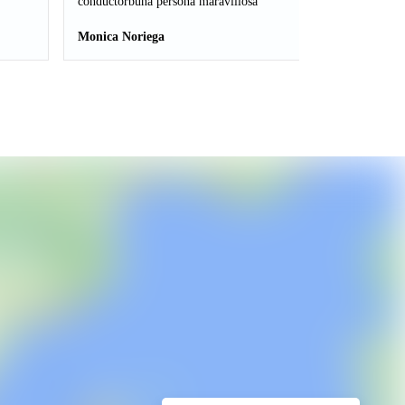
conductorbuna persona maravillosa
Monica Noriega