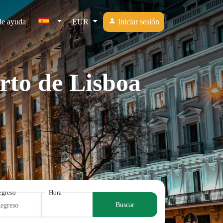
de ayuda
EUR
Iniciar sesión
rto de Lisboa
egreso
Hora
Buscar
Regreso