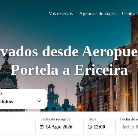
Mis reservas
Agencias de viajes
Centro 
ivados desde Aeropue
Portela a Ericeira
os
dultos
Fecha de recogida
Hora
Fecha de r
14 Ago. 2026
Incluir 