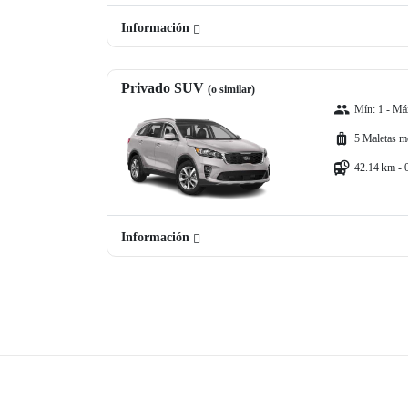
Información
Privado SUV
(o similar)
Mín: 1 - Máx
5 Maletas m
42.14 km - 
Información