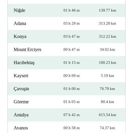
Niğde
01 h 46 m
139.77 km
Adana
03 h 29 m
313.28 km
Konya
03 h 47 m
312.22 km
Mount Erciyes
00 h 47 m
34.02 km
Hacıbektaş
01 h 15 m
100.23 km
Kayseri
00 h 09 m
5.19 km
Çavuşin
01 h 00 m
76.79 km
Göreme
01 h 05 m
80.4 km
Antalya
07 h 42 m
615.54 km
Avanos
00 h 58 m
74.37 km