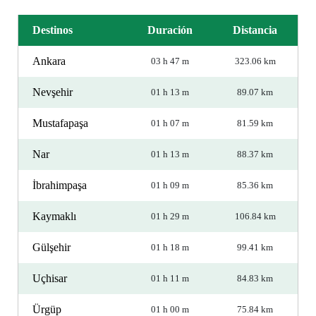
Destinos
Duración
Distancia
Ankara
03 h 47 m
323.06 km
Nevşehir
01 h 13 m
89.07 km
Mustafapaşa
01 h 07 m
81.59 km
Nar
01 h 13 m
88.37 km
İbrahimpaşa
01 h 09 m
85.36 km
Kaymaklı
01 h 29 m
106.84 km
Gülşehir
01 h 18 m
99.41 km
Uçhisar
01 h 11 m
84.83 km
Ürgüp
01 h 00 m
75.84 km