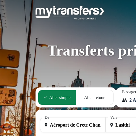
Transferts pr
Passage
Aller simple
Aller-retour
2 A
De
Vers