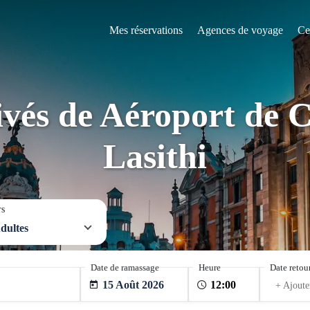
Mes réservations
Agences de voyage
Ce
ivés de Aéroport de 
Lasithi
rs
dultes
Date de ramassage
Heure
Date retou
15 Août 2026
+ Ajoute