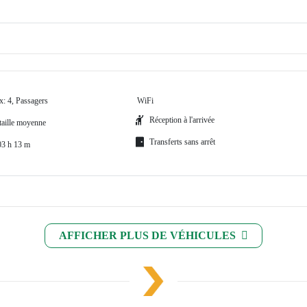
x: 4, Passagers
WiFi
Réception à l'arrivée
 taille moyenne
Transferts sans arrêt
03 h 13 m
AFFICHER PLUS DE VÉHICULES