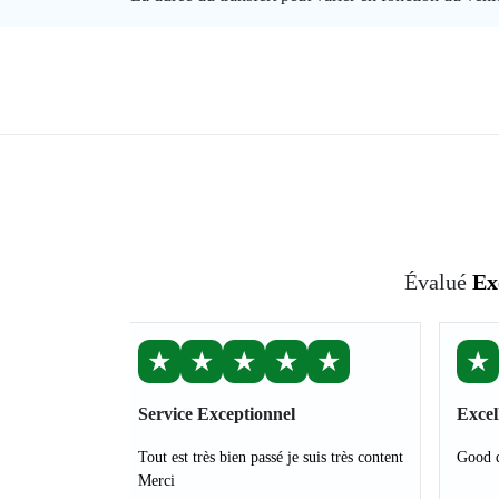
Évalué
Ex
★
★
★
★
★
★
Service Exceptionnel
Excel
Tout est très bien passé je suis très content
Good d
Merci