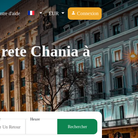
ntre d'aide
EUR
Connexion
Crete Chania à
r
Heure
Rechercher
r Un Retour