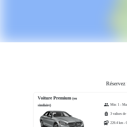
Réservez 
Voiture Premium
(ou
Min: 1 - Ma
similaire)
3 valises de
226.4 km - 