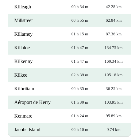
Killeagh
00 h 34 m
42.28 km
Millstreet
00 h 55 m
62.84 km
Killarney
01 h 15 m
87.36 km
Killaloe
01 h 47 m
134.75 km
Kilkenny
01 h 47 m
160.34 km
Kilkee
02 h 39 m
195.18 km
Kilbrittain
00 h 35 m
36.25 km
Aéroport de Kerry
01 h 30 m
103.95 km
Kenmare
01 h 24 m
95.89 km
Jacobs Island
00 h 10 m
9.74 km