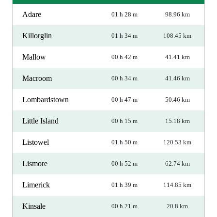
Adare
01 h 28 m
98.96 km
Killorglin
01 h 34 m
108.45 km
Mallow
00 h 42 m
41.41 km
Macroom
00 h 34 m
41.46 km
Lombardstown
00 h 47 m
50.46 km
Little Island
00 h 15 m
15.18 km
Listowel
01 h 50 m
120.53 km
Lismore
00 h 52 m
62.74 km
Limerick
01 h 39 m
114.85 km
Kinsale
00 h 21 m
20.8 km