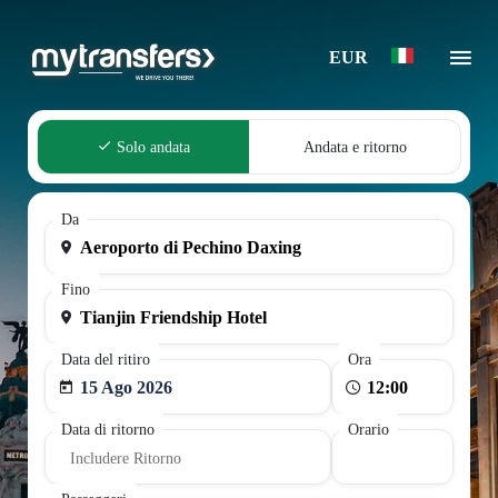
EUR
Solo andata
Andata e ritorno
Da
Fino
Data del ritiro
Ora
15 Ago 2026
Data di ritorno
Orario
Includere Ritorno