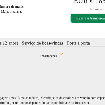
EUR € 185
Número de malas
Impostos in
3 Malas medianas
Reservar transferên
 a 12 anos)
Serviço de boas-vindas
Porta a porta
Informações
bagagem (máx. 3 malas médias). Certifique-se de escolher um veículo com capa
stituído por um maior dependendo da disponibilidade do fornecedor.