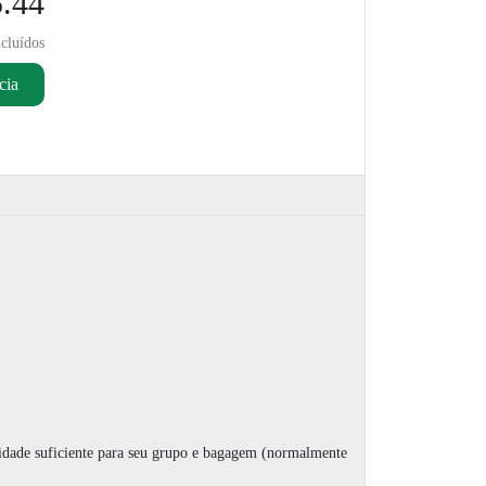
.44
cluídos
cia
cidade suficiente para seu grupo e bagagem (normalmente