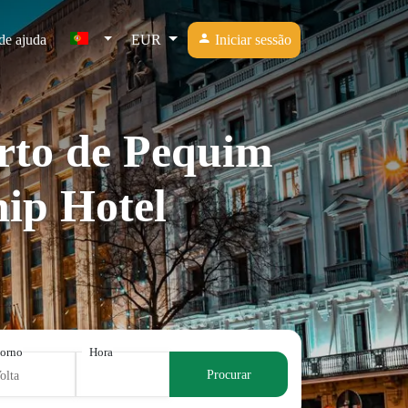
de ajuda
EUR
Iniciar sessão
orto de Pequim
hip Hotel
torno
Hora
Procurar
olta