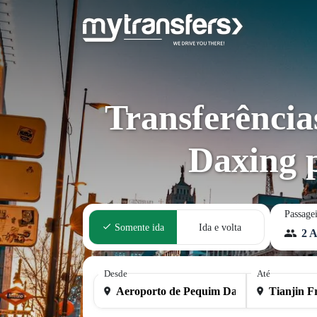
Transferência
Daxing p
Passage
Somente ida
Ida e volta
2 A
Desde
Até