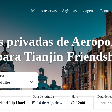
Minhas reservas
Agências de viagens
Centro 
s privadas de Aerop
ara Tianjin Friends
iros
dultos
Data de retirada
Hora
Data de re
14 de Ago de 2026
Incluir V