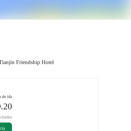
Tianjin Friendship Hotel
a de ida
.20
cluídos
cia