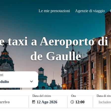
Le mie prenotazioni
Agenzie di viaggio
e taxi a Aeroporto di
de Gaulle
eri
dulto
Data del ritiro
Ora
Data di ri
12 Ago 2026
Includer