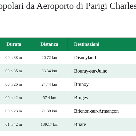
opolari da Aeroporto di Parigi Charle
Durata
Distanza
Destinazioni
Disneyland
00 h 38 m
26.72 km
Bouray-sur-Juine
00 h 35 m
33.34 km
Brunoy
00 h 26 m
24.44 km
Bruges
00 h 42 m
57.4 km
Brienon-sur-Armançon
00 h 23 m
21.39 km
Briare
01 h 42 m
139.17 km