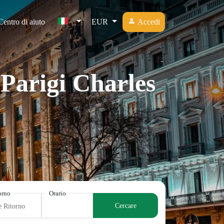
Centro di aiuto
EUR
Accedi
 Parigi Charles
torno
Orario
Cercare
e Ritorno