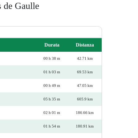
s de Gaulle
Durata
Distanza
00 h 38 m
42.71 km
01 h 03 m
69.53 km
00 h 49 m
47.05 km
05 h 35 m
605.9 km
02 h 01 m
186.66 km
01 h 54 m
180.91 km