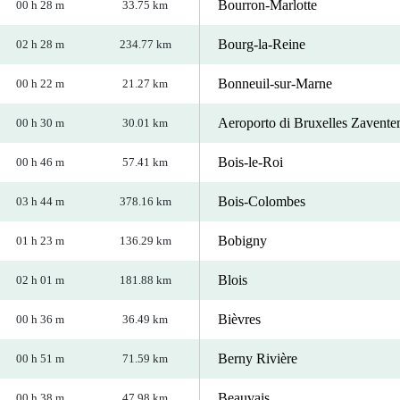
Bourron-Marlotte
00 h 28 m
33.75 km
Bourg-la-Reine
02 h 28 m
234.77 km
Bonneuil-sur-Marne
00 h 22 m
21.27 km
Aeroporto di Bruxelles Zavent
00 h 30 m
30.01 km
Bois-le-Roi
00 h 46 m
57.41 km
Bois-Colombes
03 h 44 m
378.16 km
Bobigny
01 h 23 m
136.29 km
Blois
02 h 01 m
181.88 km
Bièvres
00 h 36 m
36.49 km
Berny Rivière
00 h 51 m
71.59 km
Beauvais
00 h 38 m
47.98 km