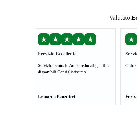
Valutato
Ec
★
★
★
★
★
★
Servizio Eccellente
Servi
Servizio puntuale Autisti educati gentili e
Ottimo
disponibili Consigliatissimo
Leonardo Panettieri
Enrica