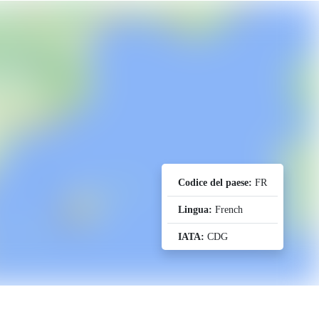
Codice del paese:
FR
Lingua:
French
IATA:
CDG