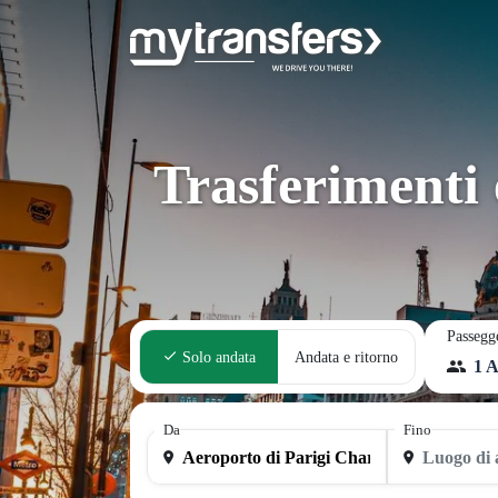
Trasferimenti 
Passegg
Solo andata
Andata e ritorno
1 A
Da
Fino