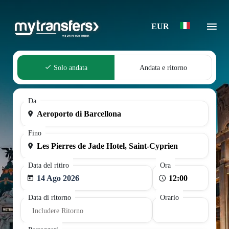
EUR
Solo andata
Andata e ritorno
Da
Fino
Data del ritiro
Ora
14 Ago 2026
Data di ritorno
Orario
Includere Ritorno