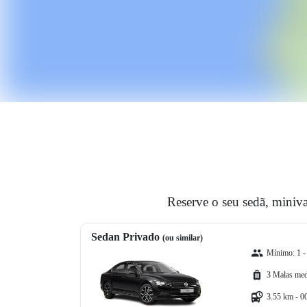
Reserve o seu sedã, miniv
Sedan Privado
(ou similar)
Mínimo: 1 -
3 Malas med
3.55 km - 0