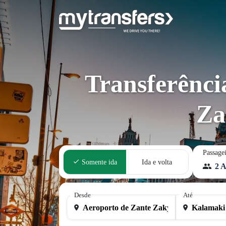
Transferênci
Za
Passage
Somente ida
Ida e volta
2 A
Desde
Até