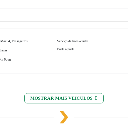
 Máx: 4, Passageiros
Serviço de boas-vindas
Porta a porta
ianas
0 h 05 m
MOSTRAR MAIS VEÍCULOS