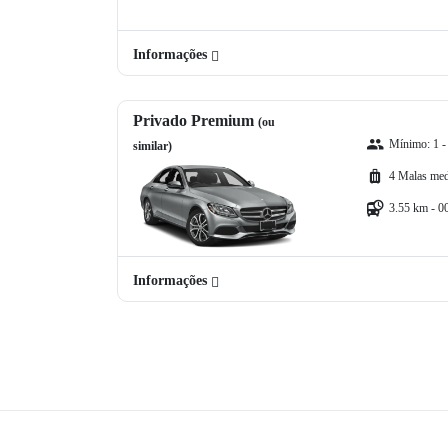
Informações
Privado Premium
(ou
Mínimo: 1 -
similar)
4 Malas med
3.55 km - 0
Informações