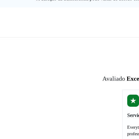
Avaliado
Exce
★
Servi
Everyt
profes