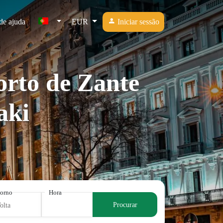
de ajuda
EUR
Iniciar sessão
orto de Zante
aki
torno
Hora
Procurar
olta