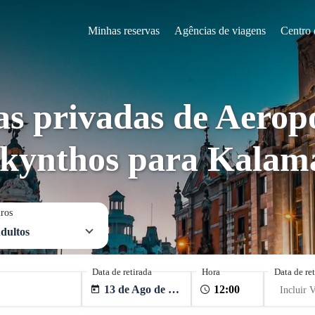
Minhas reservas
Agências de viagens
Centro 
as privadas de Aerop
kynthos para Kalam
iros
dultos
Data de retirada
Hora
Data de re
13 de Ago de 2026
Incluir V