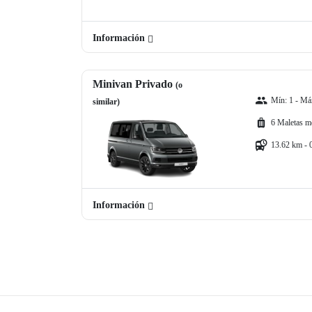
Información
Minivan Privado
(o
Mín: 1 - Máx
similar)
6 Maletas m
13.62 km - 
Información