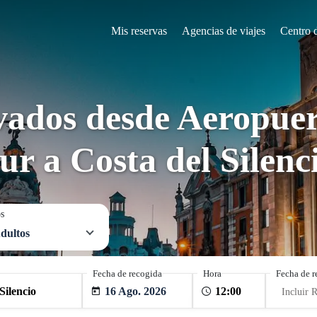
Mis reservas
Agencias de viajes
Centro 
vados desde Aeropuer
ur a Costa del Silenc
os
dultos
Fecha de recogida
Hora
Fecha de r
16 Ago. 2026
Incluir 