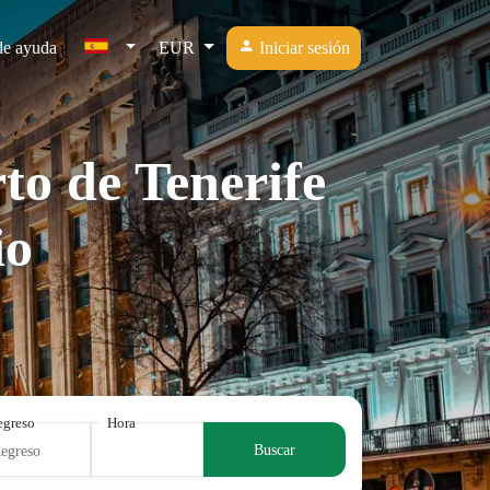
de ayuda
EUR
Iniciar sesión
to de Tenerife
io
egreso
Hora
Buscar
Regreso