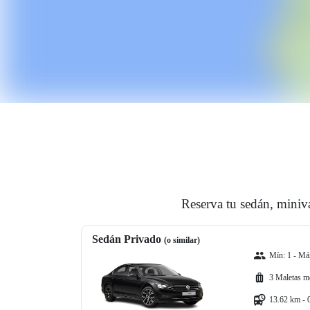
Reserva tu sedán, miniva
Sedán Privado
(o similar)
Mín: 1 - Máx
3 Maletas m
13.62 km - 