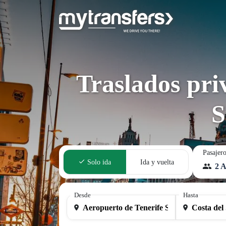
Traslados pri
S
Pasajer
Solo ida
Ida y vuelta
2 A
Desde
Hasta