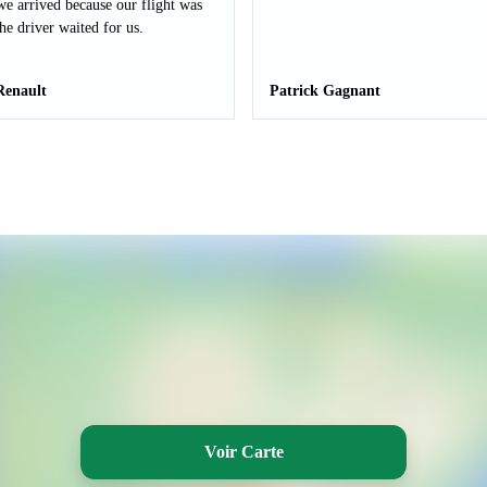
e arrived because our flight was
The driver waited for us.
Renault
Patrick Gagnant
Voir Carte