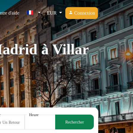
ntre d'aide
EUR
Connexion
adrid à Villar
r
Heure
Rechercher
r Un Retour