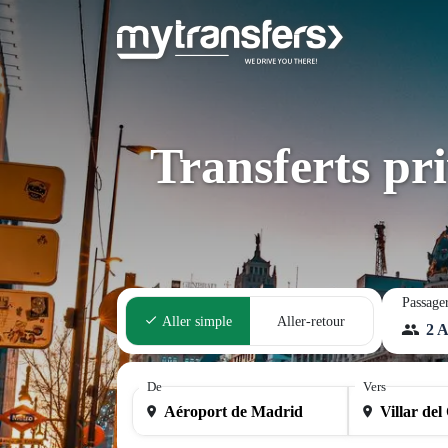
Transferts pr
Passage
Aller simple
Aller-retour
2 A
De
Vers