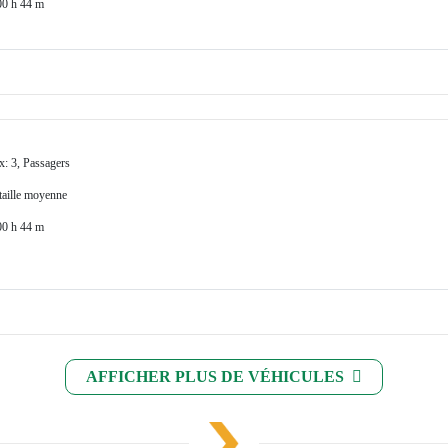
00 h 44 m
x: 3, Passagers
 taille moyenne
00 h 44 m
AFFICHER PLUS DE VÉHICULES