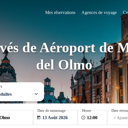
Mes réservations
Agences de voyage
Ce
ivés de Aéroport de M
del Olmo
rs
dultes
Date de ramassage
Heure
Date retou
13 Août 2026
+ Ajoute