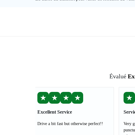
Évalué
Ex
★
★
★
★
★
Excellent Service
Servi
Drive a bit fast but otherwise perfect!!
Very g
punctu