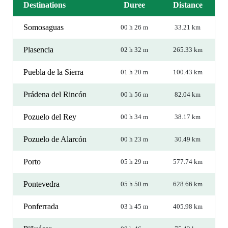
Destinations
Duree
Distance
Somosaguas
00 h 26 m
33.21 km
Plasencia
02 h 32 m
265.33 km
Puebla de la Sierra
01 h 20 m
100.43 km
Prádena del Rincón
00 h 56 m
82.04 km
Pozuelo del Rey
00 h 34 m
38.17 km
Pozuelo de Alarcón
00 h 23 m
30.49 km
Porto
05 h 29 m
577.74 km
Pontevedra
05 h 50 m
628.66 km
Ponferrada
03 h 45 m
405.98 km