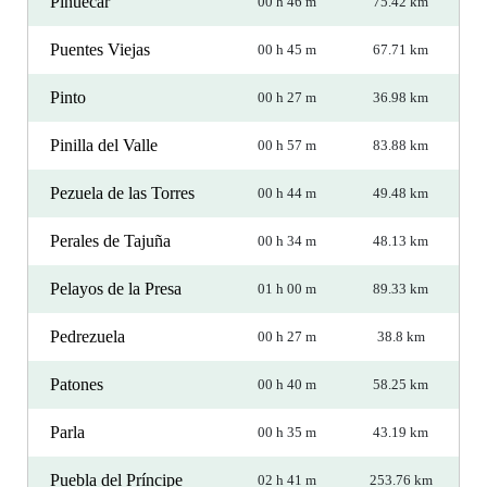
Piñuécar
00 h 46 m
75.42 km
Puentes Viejas
00 h 45 m
67.71 km
Pinto
00 h 27 m
36.98 km
Pinilla del Valle
00 h 57 m
83.88 km
Pezuela de las Torres
00 h 44 m
49.48 km
Perales de Tajuña
00 h 34 m
48.13 km
Pelayos de la Presa
01 h 00 m
89.33 km
Pedrezuela
00 h 27 m
38.8 km
Patones
00 h 40 m
58.25 km
Parla
00 h 35 m
43.19 km
Puebla del Príncipe
02 h 41 m
253.76 km